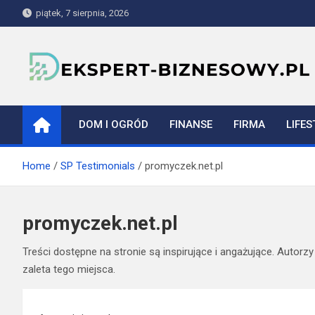
Skip
piątek, 7 sierpnia, 2026
to
content
ekspert-biznesowy.pl
DOM I OGRÓD
FINANSE
FIRMA
LIFES
Home
SP Testimonials
promyczek.net.pl
promyczek.net.pl
Treści dostępne na stronie są inspirujące i angażujące. Autorz
zaleta tego miejsca.
Nawigacja