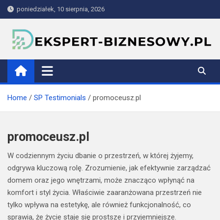
Skip
poniedziałek, 10 sierpnia, 2026
to
content
ekspert-biznesowy.pl
Home
SP Testimonials
promoceusz.pl
promoceusz.pl
W codziennym życiu dbanie o przestrzeń, w której żyjemy,
odgrywa kluczową rolę. Zrozumienie, jak efektywnie zarządzać
domem oraz jego wnętrzami, może znacząco wpłynąć na
komfort i styl życia. Właściwie zaaranżowana przestrzeń nie
tylko wpływa na estetykę, ale również funkcjonalność, co
sprawia, że życie staje się prostsze i przyjemniejsze.