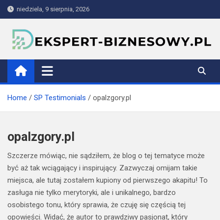
Skip
niedziela, 9 sierpnia, 2026
to
content
ekspert-biznesowy.pl
Home
SP Testimonials
opalzgory.pl
opalzgory.pl
Szczerze mówiąc, nie sądziłem, że blog o tej tematyce może
być aż tak wciągający i inspirujący. Zazwyczaj omijam takie
miejsca, ale tutaj zostałem kupiony od pierwszego akapitu! To
zasługa nie tylko merytoryki, ale i unikalnego, bardzo
osobistego tonu, który sprawia, że czuję się częścią tej
opowieści. Widać, że autor to prawdziwy pasjonat, który