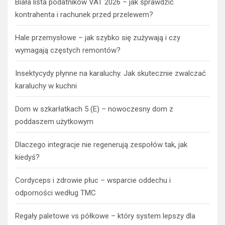
Biała lista podatników VAT 2026 – jak sprawdzić
kontrahenta i rachunek przed przelewem?
Hale przemysłowe – jak szybko się zużywają i czy
wymagają częstych remontów?
Insektycydy płynne na karaluchy. Jak skutecznie zwalczać
karaluchy w kuchni
Dom w szkarłatkach 5 (E) – nowoczesny dom z
poddaszem użytkowym
Dlaczego integracje nie regenerują zespołów tak, jak
kiedyś?
Cordyceps i zdrowie płuc – wsparcie oddechu i
odporności według TMC
Regały paletowe vs półkowe – który system lepszy dla