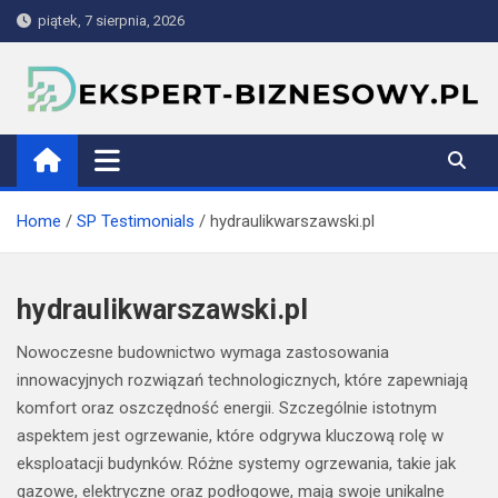
Skip
piątek, 7 sierpnia, 2026
to
content
ekspert-biznesowy.pl
Home
SP Testimonials
hydraulikwarszawski.pl
hydraulikwarszawski.pl
Nowoczesne budownictwo wymaga zastosowania
innowacyjnych rozwiązań technologicznych, które zapewniają
komfort oraz oszczędność energii. Szczególnie istotnym
aspektem jest ogrzewanie, które odgrywa kluczową rolę w
eksploatacji budynków. Różne systemy ogrzewania, takie jak
gazowe, elektryczne oraz podłogowe, mają swoje unikalne