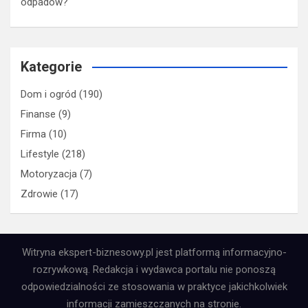
odpadów?
Kategorie
Dom i ogród
(190)
Finanse
(9)
Firma
(10)
Lifestyle
(218)
Motoryzacja
(7)
Zdrowie
(17)
Witryna ekspert-biznesowy.pl jest platformą informacyjno-
rozrywkową. Redakcja i wydawca portalu nie ponoszą
odpowiedzialności ze stosowania w praktyce jakichkolwiek
informacji zamieszczanych na stronie.