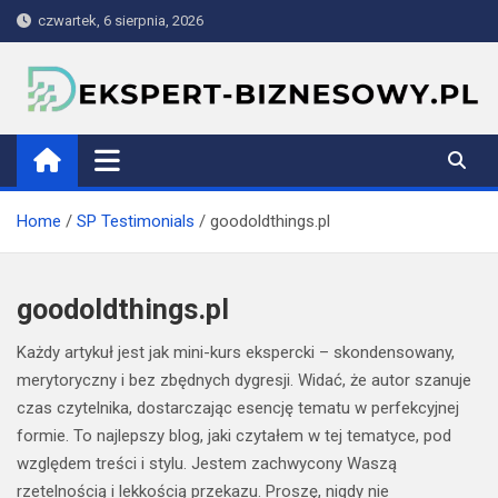
Skip
czwartek, 6 sierpnia, 2026
to
content
ekspert-biznesowy.pl
Home
SP Testimonials
goodoldthings.pl
goodoldthings.pl
Każdy artykuł jest jak mini-kurs ekspercki – skondensowany,
merytoryczny i bez zbędnych dygresji. Widać, że autor szanuje
czas czytelnika, dostarczając esencję tematu w perfekcyjnej
formie. To najlepszy blog, jaki czytałem w tej tematyce, pod
względem treści i stylu. Jestem zachwycony Waszą
rzetelnością i lekkością przekazu. Proszę, nigdy nie