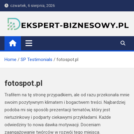
Skip
czwartek, 6 sierpnia, 2026
to
content
ekspert-biznesowy.pl
Home
SP Testimonials
fotospot.pl
fotospot.pl
Trafiłem na tę stronę przypadkiem, ale od razu przekonała mnie
swoim pozytywnym klimatem i bogactwem treści. Najbardziej
podoba mi się sposób prezentacji tematów, który jest
nietuzinkowy i podparty ciekawymi przykładami. Każde
odwiedziny to nowa dawka motywacji. Doceniam
zaangażowanie twórców w rozwój tego miejsca.