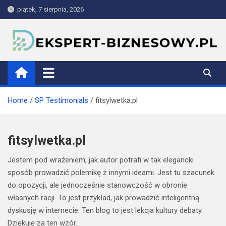
Skip
piątek, 7 sierpnia, 2026
to
content
ekspert-biznesowy.pl
Home
SP Testimonials
fitsylwetka.pl
fitsylwetka.pl
Jestem pod wrażeniem, jak autor potrafi w tak elegancki
sposób prowadzić polemikę z innymi ideami. Jest tu szacunek
do opozycji, ale jednocześnie stanowczość w obronie
własnych racji. To jest przykład, jak prowadzić inteligentną
dyskusję w internecie. Ten blog to jest lekcja kultury debaty.
Dziękuję za ten wzór.