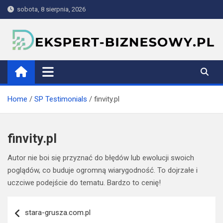
Skip
sobota, 8 sierpnia, 2026
to
content
ekspert-biznesowy.pl
Home
SP Testimonials
finvity.pl
finvity.pl
Autor nie boi się przyznać do błędów lub ewolucji swoich
poglądów, co buduje ogromną wiarygodność. To dojrzałe i
uczciwe podejście do tematu. Bardzo to cenię!
Nawigacja
stara-grusza.com.pl
wpisu