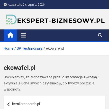
Skip
czwartek, 6 sierpnia, 2026
to
content
ekspert-biznesowy.pl
Home
SP Testimonials
ekowafel.pl
ekowafel.pl
Doceniam to, że autor zawsze prosi o informację zwrotną i
aktywnie słucha swoich czytelników, co tworzy poczucie
wspólnoty.
Nawigacja
kerallaresearch.pl
wpisu