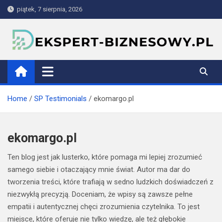
Skip
piątek, 7 sierpnia, 2026
to
content
ekspert-biznesowy.pl
Home
SP Testimonials
ekomargo.pl
ekomargo.pl
Ten blog jest jak lusterko, które pomaga mi lepiej zrozumieć
samego siebie i otaczający mnie świat. Autor ma dar do
tworzenia treści, które trafiają w sedno ludzkich doświadczeń z
niezwykłą precyzją. Doceniam, że wpisy są zawsze pełne
empatii i autentycznej chęci zrozumienia czytelnika. To jest
miejsce, które oferuje nie tylko wiedzę, ale też głębokie