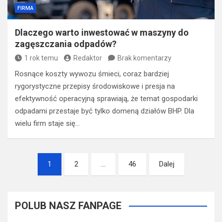
FIRMA
Dlaczego warto inwestować w maszyny do
zagęszczania odpadów?
1 rok temu
Redaktor
Brak komentarzy
Rosnące koszty wywozu śmieci, coraz bardziej
rygorystyczne przepisy środowiskowe i presja na
efektywność operacyjną sprawiają, że temat gospodarki
odpadami przestaje być tylko domeną działów BHP. Dla
wielu firm staje się…
Nawigacja
1
2
…
46
Dalej
po
wpisach
POLUB NASZ FANPAGE