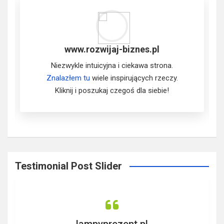
www.rozwijaj-biznes.pl
Niezwykle intuicyjna i ciekawa strona.
Znalazłem tu
wiele inspirujących rzeczy.
Kliknij i poszukaj czegoś dla siebie!
Testimonial Post Slider
nt.pl
www.woola.pl