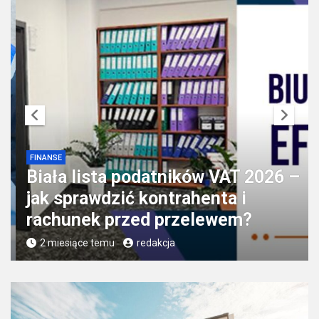
FINANSE
Biała lista podatników VAT 2026 –
jak sprawdzić kontrahenta i
rachunek przed przelewem?
2 miesiące temu
redakcja