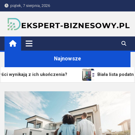
Skip
piątek, 7 sierpnia, 2026
to
content
ekspert-biznesowy.pl
Najnowsze
czenia?
Biała lista podatników VAT 2026 – jak sp