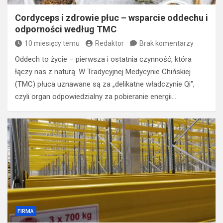
Cordyceps i zdrowie płuc – wsparcie oddechu i
odporności według TMC
10 miesięcy temu
Redaktor
Brak komentarzy
Oddech to życie – pierwsza i ostatnia czynność, która
łączy nas z naturą. W Tradycyjnej Medycynie Chińskiej
(TMC) płuca uznawane są za „delikatne władczynie Qi”,
czyli organ odpowiedzialny za pobieranie energii…
FIRMA