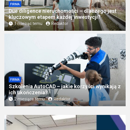
FIRMA
Due diligence nieruchomości – dlaczego jest
kluczowym etapem każdej inwestycji?
1 miesiąc temu
Redaktor
FIRMA
Szkolenia AutoCAD – jakie korzyści wynikają z
ich ukończenia?
2 miesiące temu
Redaktor