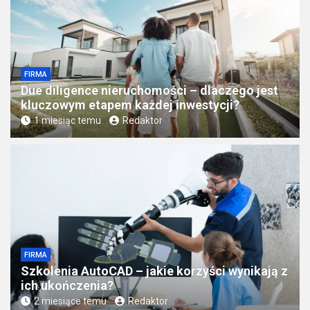
FIRMA
Due diligence nieruchomości – dlaczego jest
kluczowym etapem każdej inwestycji?
1 miesiąc temu
Redaktor
FIRMA
Szkolenia AutoCAD – jakie korzyści wynikają z
ich ukończenia?
2 miesiące temu
Redaktor