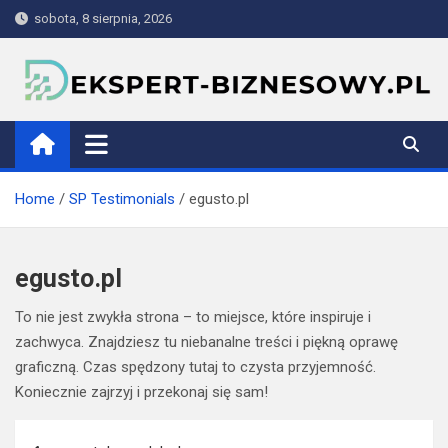
Skip
sobota, 8 sierpnia, 2026
to
content
ekspert-biznesowy.pl
Home
SP Testimonials
egusto.pl
egusto.pl
To nie jest zwykła strona – to miejsce, które inspiruje i
zachwyca. Znajdziesz tu niebanalne treści i piękną oprawę
graficzną. Czas spędzony tutaj to czysta przyjemność.
Koniecznie zajrzyj i przekonaj się sam!
Nawigacja