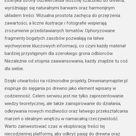
Estetyka strony odzwierciedla filozofię szacunku do drewna,
wyróżniając się naturalnymi barwami oraz harmonijnym
układem treści. Wizualna prostota zachęca do przejrzenia
zawartości, a liczne ilustracje i fotografie wspierają
zrozumienie przedstawianych tematów. Ophoryzowane
fragmenty bogatych zasobów pozwalają na łatwe
wychwycenie kluczowych informacji, co czyni każdy materiał
bardziej przystępnym dla szerokiego grona odbiorców.
Niezależnie od stopnia zaawansowania, każdy znajdzie tu coś
dla siebie.
Dzięki otwartości na różnorodne projekty, Drewnianymajster.pl
inspiruje do sięgania po drewno jako element wpisany w
codzienność. Celem serwisu jest nie tylko zaprezentowanie
wiedzy teoretycznej, ale także zainspirowanie do działania,
odkrywania nowych możliwości oraz łatwego przekształcania
marzeń o idealnym wnętrzu w namacalną rzeczywistość.
Warto zainwestować czas w eksplorację treści tej
niecodziennej platformy, aby odkryć pasję do drewna oraz