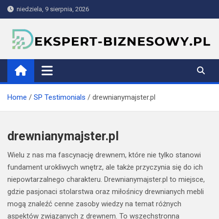
Skip
niedziela, 9 sierpnia, 2026
to
content
ekspert-biznesowy.pl
Home
SP Testimonials
drewnianymajster.pl
drewnianymajster.pl
Wielu z nas ma fascynację drewnem, które nie tylko stanowi
fundament urokliwych wnętrz, ale także przyczynia się do ich
niepowtarzalnego charakteru. Drewnianymajster.pl to miejsce,
gdzie pasjonaci stolarstwa oraz miłośnicy drewnianych mebli
mogą znaleźć cenne zasoby wiedzy na temat różnych
aspektów związanych z drewnem. To wszechstronna