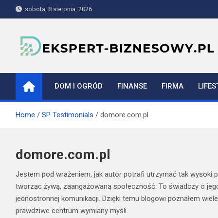
Skip
sobota, 8 sierpnia, 2026
to
content
ekspert-biznesowy.pl
DOM I OGRÓD
FINANSE
FIRMA
LIFES
Home
SP Testimonials
domore.com.pl
domore.com.pl
Jestem pod wrażeniem, jak autor potrafi utrzymać tak wysoki p
tworząc żywą, zaangażowaną społeczność. To świadczy o jego s
jednostronnej komunikacji. Dzięki temu blogowi poznałem wiele
prawdziwe centrum wymiany myśli.