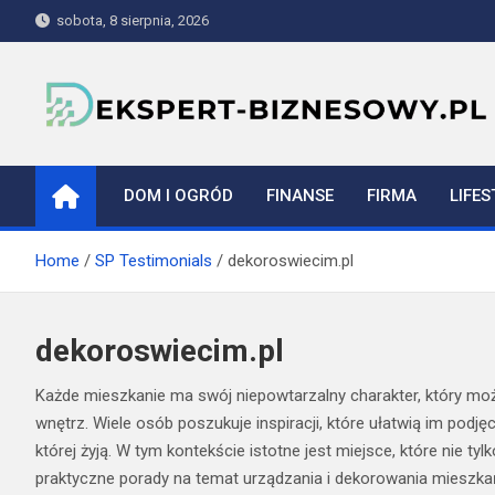
Skip
sobota, 8 sierpnia, 2026
to
content
ekspert-biznesowy.pl
DOM I OGRÓD
FINANSE
FIRMA
LIFES
Home
SP Testimonials
dekoroswiecim.pl
dekoroswiecim.pl
Każde mieszkanie ma swój niepowtarzalny charakter, który moż
wnętrz. Wiele osób poszukuje inspiracji, które ułatwią im podj
której żyją. W tym kontekście istotne jest miejsce, które nie t
praktyczne porady na temat urządzania i dekorowania mieszka