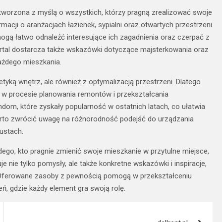
tworzona z myślą o wszystkich, którzy pragną zrealizować swoje
acji o aranżacjach łazienek, sypialni oraz otwartych przestrzeni
mogą łatwo odnaleźć interesujące ich zagadnienia oraz czerpać z
 Portal dostarcza także wskazówki dotyczące majsterkowania oraz
żdego mieszkania.
yką wnętrz, ale również z optymalizacją przestrzeni. Dlatego
w w procesie planowania remontów i przekształcania
om, które zyskały popularność w ostatnich latach, co ułatwia
arto zwrócić uwagę na różnorodność podejść do urządzania
gustach.
ego, kto pragnie zmienić swoje mieszkanie w przytulne miejsce,
je nie tylko pomysły, ale także konkretne wskazówki i inspiracje,
y. Oferowane zasoby z pewnością pomogą w przekształceniu
ń, gdzie każdy element gra swoją rolę.