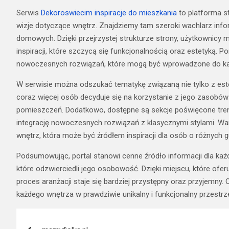
Serwis
Dekoroswiecim inspiracje do mieszkania
to platforma s
wizje dotyczące wnętrz. Znajdziemy tam szeroki wachlarz inform
domowych. Dzięki przejrzystej strukturze strony, użytkownicy 
inspiracji, które szczycą się funkcjonalnością oraz estetyką.
nowoczesnych rozwiązań, które mogą być wprowadzone do ka
W serwisie można odszukać tematykę związaną nie tylko z estet
coraz więcej osób decyduje się na korzystanie z jego zasobó
pomieszczeń. Dodatkowo, dostępne są sekcje poświęcone trend
integrację nowoczesnych rozwiązań z klasycznymi stylami. W
wnętrz, która może być źródłem inspiracji dla osób o różnych 
Podsumowując, portal stanowi cenne źródło informacji dla każd
które odzwierciedli jego osobowość. Dzięki miejscu, które oferu
proces aranżacji staje się bardziej przystępny oraz przyjemn
każdego wnętrza w prawdziwie unikalny i funkcjonalny przestrze
Nawigacja