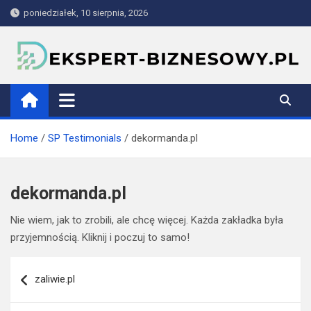
Skip
poniedziałek, 10 sierpnia, 2026
to
content
ekspert-biznesowy.pl
Home
SP Testimonials
dekormanda.pl
dekormanda.pl
Nie wiem, jak to zrobili, ale chcę więcej. Każda zakładka była
przyjemnością. Kliknij i poczuj to samo!
Nawigacja
zaliwie.pl
wpisu