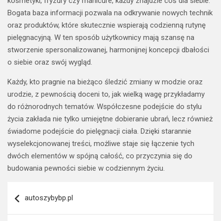
kosmetyki, fryzury czy manicure, każdy znajdzie coś dla siebie.
Bogata baza informacji pozwala na odkrywanie nowych technik
oraz produktów, które skutecznie wspierają codzienną rutynę
pielęgnacyjną. W ten sposób użytkownicy mają szansę na
stworzenie spersonalizowanej, harmonijnej koncepcji dbałości
o siebie oraz swój wygląd.
Każdy, kto pragnie na bieżąco śledzić zmiany w modzie oraz
urodzie, z pewnością doceni to, jak wielką wagę przykładamy
do różnorodnych tematów. Współczesne podejście do stylu
życia zakłada nie tylko umiejętne dobieranie ubrań, lecz również
świadome podejście do pielęgnacji ciała. Dzięki starannie
wyselekcjonowanej treści, możliwe staje się łączenie tych
dwóch elementów w spójną całość, co przyczynia się do
budowania pewności siebie w codziennym życiu.
Nawigacja
autoszybybp.pl
wpisu