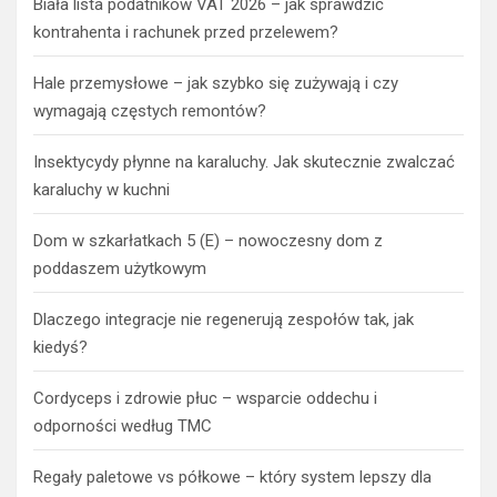
Biała lista podatników VAT 2026 – jak sprawdzić
kontrahenta i rachunek przed przelewem?
Hale przemysłowe – jak szybko się zużywają i czy
wymagają częstych remontów?
Insektycydy płynne na karaluchy. Jak skutecznie zwalczać
karaluchy w kuchni
Dom w szkarłatkach 5 (E) – nowoczesny dom z
poddaszem użytkowym
Dlaczego integracje nie regenerują zespołów tak, jak
kiedyś?
Cordyceps i zdrowie płuc – wsparcie oddechu i
odporności według TMC
Regały paletowe vs półkowe – który system lepszy dla