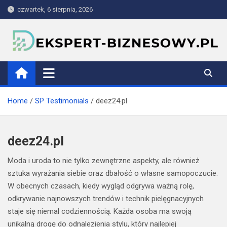
Skip
czwartek, 6 sierpnia, 2026
to
content
ekspert-biznesowy.pl
Home
SP Testimonials
deez24.pl
deez24.pl
Moda i uroda to nie tylko zewnętrzne aspekty, ale również
sztuka wyrażania siebie oraz dbałość o własne samopoczucie.
W obecnych czasach, kiedy wygląd odgrywa ważną rolę,
odkrywanie najnowszych trendów i technik pielęgnacyjnych
staje się niemal codziennością. Każda osoba ma swoją
unikalną drogę do odnalezienia stylu, który najlepiej