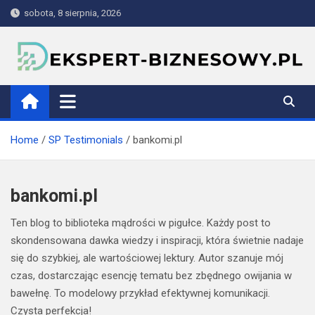
Skip
sobota, 8 sierpnia, 2026
to
content
ekspert-biznesowy.pl
Home
SP Testimonials
bankomi.pl
bankomi.pl
Ten blog to biblioteka mądrości w pigułce. Każdy post to
skondensowana dawka wiedzy i inspiracji, która świetnie nadaje
się do szybkiej, ale wartościowej lektury. Autor szanuje mój
czas, dostarczając esencję tematu bez zbędnego owijania w
bawełnę. To modelowy przykład efektywnej komunikacji.
Czysta perfekcja!