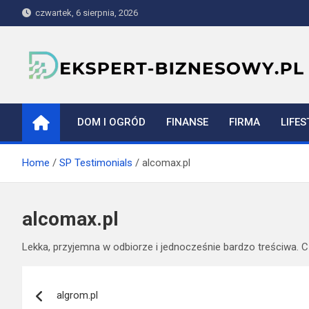
Skip
czwartek, 6 sierpnia, 2026
to
content
ekspert-biznesowy.pl
DOM I OGRÓD
FINANSE
FIRMA
LIFES
Home
SP Testimonials
alcomax.pl
alcomax.pl
Lekka, przyjemna w odbiorze i jednocześnie bardzo treściwa. 
Nawigacja
algrom.pl
wpisu